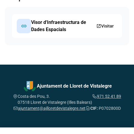
Visor d'Infraestructura de
link
open_in_new
Visitar
Dades Espacials
Ajuntament de Lloret de Vistalegre
Costa des Pou, 3.
971 52 41 89
07518 Lloret de Vistalegre (Illes Balears)
ajuntament@ajlloretdevistalegre.net
CIF:
P0702800D