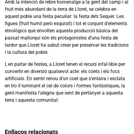
Amb la intenció de rebre homenatge a la gent del camp i al
fruit més abundant de la terra de Lloret, se celebra en
aquest poble una festa peculiar: la festa de’s Sequer. Les
figues (fruit humil però exquisit) i tot el conjunt d’elements
etnològics que envolten aquesta producció bàsica del
passat mallorquí són els protagonistes d’una festa de
tardor que Lloret ha sabut crear per preservar les tradicions
i la cultura del poble.
I, en parlar de festes, a Lloret tenen el recurs infal·lible per
convertir en diversió qualsevol acte: els coets i els focs
artificials. En sentir renou d’un coet que s’enlaira i esclata
en tro il·luminant el cel de colors i formes fantàstiques, la
gent manifesta l’alegria que sent de pertànyer a aquesta
terra i aquesta comunitat.
Enllaços relacionats