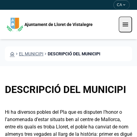
Vés al contingut
Saltar al contingut
expand_more
CA
menu
Ajuntament de Lloret de Vistalegre
HOME
CHEVRON_RIGHT
EL MUNICIPI
CHEVRON_RIGHT
DESCRIPCIÓ DEL MUNICIPI
DESCRIPCIÓ DEL MUNICIPI
Hi ha diversos pobles del Pla que es disputen l’honor o
l’anomenada d’estar situats ben al centre de Mallorca,
entre els quals es troba Lloret, el poble ha canviat de nom
almenys tres vegades al llarg de la història: primer es digué