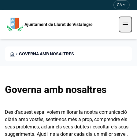
Vés al contingut
Saltar al contingut
expand_more
CA
menu
Ajuntament de Lloret de Vistalegre
HOME
CHEVRON_RIGHT
GOVERNA AMB NOSALTRES
Governa amb nosaltres
Des d'aquest espai volem millorar la nostra comunicació
diària amb vostès, sentir-nos més a prop, comprendre els
seus problemes, aclarir els seus dubtes i escoltar els seus
suggeriments. Ajudi' ns a donar cada dia un millor servei.