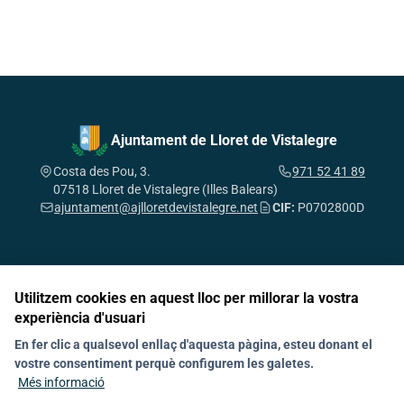
Ajuntament de Lloret de Vistalegre
Costa des Pou, 3.
971 52 41 89
07518 Lloret de Vistalegre (Illes Balears)
ajuntament@ajlloretdevistalegre.net
CIF:
P0702800D
Utilitzem cookies en aquest lloc per millorar la vostra
Segueix-nos a les xarxes socials
experiència d'usuari
En fer clic a qualsevol enllaç d'aquesta pàgina, esteu donant el
Governa amb nosaltres
Política de galetes (Cookies)
RAT
Avís Legal
vostre consentiment perquè configurem les galetes.
Mapa web
Més informació